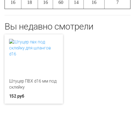
16
18
16
60
14
16
7
Вы недавно смотрели
Штуцер ПВХ d16 мм под
склейку
152 руб