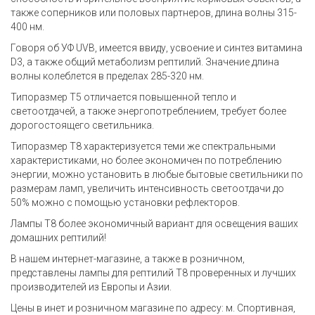
также соперников или половых партнеров, длина волны 315-
400 нм.
Говоря об УФ UVB, имеется ввиду, усвоение и синтез витамина
D3, а также общий метаболизм рептилий. Значение длина
волны колеблется в пределах 285-320 нм.
Типоразмер Т5 отличается повышенной тепло и
светоотдачей, а также энергопотреблением, требует более
дорогостоящего светильника.
Типоразмер Т8 характеризуется теми же спектральными
характеристиками, но более экономичен по потреблению
энергии, можно установить в любые бытовые светильники по
размерам ламп, увеличить интенсивность светоотдачи до
50% можно с помощью установки рефлекторов.
Лампы Т8 более экономичный вариант для освещения ваших
домашних рептилий!
В нашем интернет-магазине, а также в розничном,
представлены лампы для рептилий Т8 проверенных и лучших
производителей из Европы и Азии.
Цены в инет и розничном магазине по адресу: м. Спортивная,