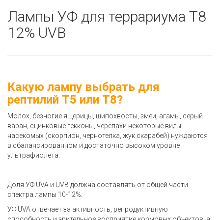
Лампы УФ для террариума Т8
12% UVB
Какую лампу выбрать для
рептилий Т5 или Т8?
Молох, безногие ящерицы, шипохвосты, змеи, агамы, серый
варан, сцинковые гекконы, черепахи некоторые виды
насекомых (скорпион, чернотелка, жук скарабей) нуждаются
в сбалансированном и достаточно высоком уровне
ультрафиолета.
Доля УФ UVA и UVB должна составлять от общей части
спектра лампы 10-12%.
УФ UVA отвечает за активность, репродуктивную
способность и зрительное восприятие кормовых объектов, а