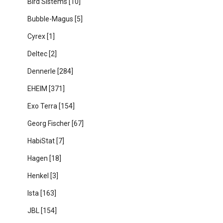
Bird Sistems
[10]
Bubble-Magus
[5]
Cyrex
[1]
Deltec
[2]
Dennerle
[284]
EHEIM
[371]
Exo Terra
[154]
Georg Fischer
[67]
HabiStat
[7]
Hagen
[18]
Henkel
[3]
Ista
[163]
JBL
[154]