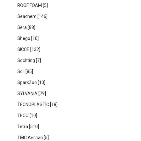
ROOF FOAM
[5]
Seachem
[146]
Sera
[88]
Shego
[10]
SICCE
[132]
Sochting
[7]
Soll
[85]
SparkZoo
[10]
SYLVANIA
[79]
TECNOPLASTIC
[18]
TECO
[10]
Tetra
[510]
TMC,Англия
[5]