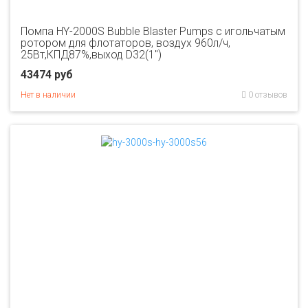
Помпа HY-2000S Bubble Blaster Pumps с игольчатым
ротором для флотаторов, воздух 960л/ч,
25Вт,КПД87%,выход D32(1")
43474 руб
Нет в наличии
0 отзывов