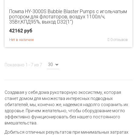
Помпа HY-3000S Bubble Blaster Pumps с игольчатым
ротором для флотаторов, воздух 1100л/ч,
35Вт,КПД95%, выход D32(1")
42162 руб
Нет в наличии
0 отзывов
Показано 1 - 7 из 7
Создавая у себя дома рукотворную экосистему, которая
станет домом для множества интересных подводных
обитателей, мы, конечно же, надеемся надолго сохранить их
здоровье. Причем желательно, чтобы оборудование могло
эффективно функционировать без нашего постоянного
вмешательства.
Добиться отличных результатов при минимальных затратах