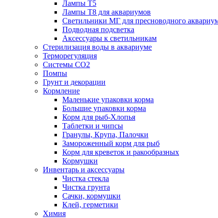
Лампы Т5
Лампы Т8 для аквариумов
Светильники МГ для пресноводного аквариу
Подводная подсветка
Аксессуары к светильникам
Стерилизация воды в аквариуме
Терморегуляция
Системы СО2
Помпы
Грунт и декорации
Кормление
Маленькие упаковки корма
Большие упаковки корма
Корм для рыб-Хлопья
Таблетки и чипсы
Гранулы, Крупа, Палочки
Замороженный корм для рыб
Корм для креветок и ракообразных
Кормушки
Инвентарь и аксессуары
Чистка стекла
Чистка грунта
Сачки, кормушки
Клей, герметики
Химия