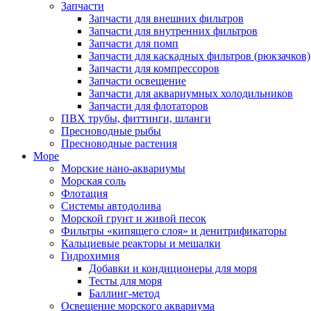
Запчасти
Запчасти для внешних фильтров
Запчасти для внутренних фильтров
Запчасти для помп
Запчасти для каскадных фильтров (рюкзачков)
Запчасти для компрессоров
Запчасти освещение
Запчасти для аквариумных холодильников
Запчасти для флотаторов
ПВХ трубы, фиттинги, шланги
Пресноводные рыбы
Пресноводные растения
Море
Морские нано-аквариумы
Морская соль
Флотация
Системы автодолива
Морской грунт и живой песок
Фильтры «кипящего слоя» и денитрификаторы
Кальциевые реакторы и мешалки
Гидрохимия
Добавки и кондиционеры для моря
Тесты для моря
Баллинг-метод
Освещение морского аквариума