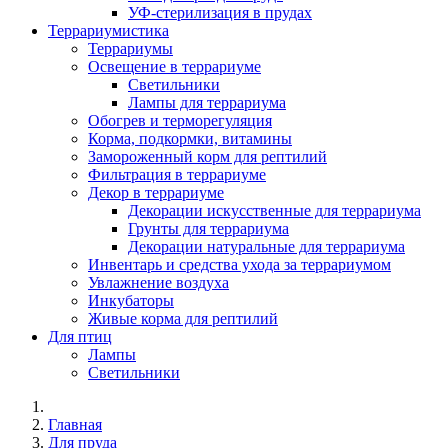
УФ-стерилизация в прудах
Террариумистика
Террариумы
Освещение в террариуме
Светильники
Лампы для террариума
Обогрев и терморегуляция
Корма, подкормки, витамины
Замороженный корм для рептилий
Фильтрация в террариуме
Декор в террариуме
Декорации искусственные для террариума
Грунты для террариума
Декорации натуральные для террариума
Инвентарь и средства ухода за террариумом
Увлажнение воздуха
Инкубаторы
Живые корма для рептилий
Для птиц
Лампы
Светильники
Главная
Для пруда