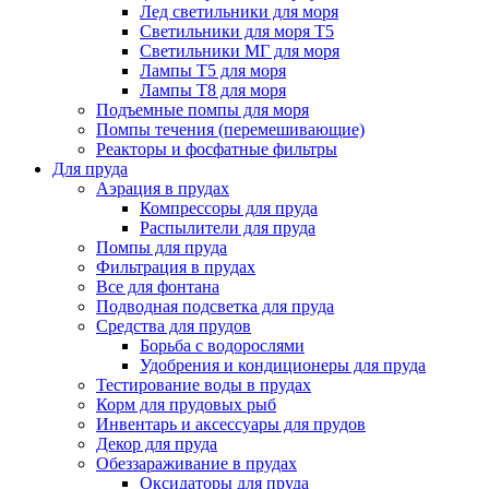
Лед светильники для моря
Светильники для моря Т5
Светильники МГ для моря
Лампы Т5 для моря
Лампы Т8 для моря
Подъемные помпы для моря
Помпы течения (перемешивающие)
Реакторы и фосфатные фильтры
Для пруда
Аэрация в прудах
Компрессоры для пруда
Распылители для пруда
Помпы для пруда
Фильтрация в прудах
Все для фонтана
Подводная подсветка для пруда
Средства для прудов
Борьба с водорослями
Удобрения и кондиционеры для пруда
Тестирование воды в прудах
Корм для прудовых рыб
Инвентарь и аксессуары для прудов
Декор для пруда
Обеззараживание в прудах
Оксидаторы для пруда