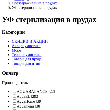
Обеззараживание в прудах
УФ-стерилизация в прудах
УФ стерилизация в прудах
Категории
СКИДКИ И АКЦИИ
Аквариумистика
Море
Террариумистика
Товары для пруда
Товары для птиц
Фильтр
Производитель
AQUABALANCE
[22]
AquaEL
[293]
AquaHome
[39]
Aquamenu
[38]