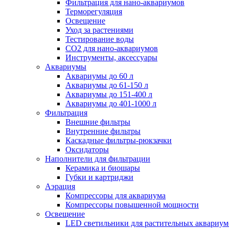
Фильтрация для нано-аквариумов
Терморегуляция
Освещение
Уход за растениями
Тестирование воды
СО2 для нано-аквариумов
Инструменты, аксессуары
Аквариумы
Аквариумы до 60 л
Аквариумы до 61-150 л
Аквариумы до 151-400 л
Аквариумы до 401-1000 л
Фильтрация
Внешние фильтры
Внутренние фильтры
Каскадные фильтры-рюкзачки
Оксидаторы
Наполнители для фильтрации
Керамика и биошары
Губки и картриджи
Аэрация
Компрессоры для аквариума
Компрессоры повышенной мощности
Освещение
LED светильники для растительных аквариум