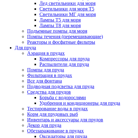
Лед светильники для моря
Светильники для моря Т5
Светильники МГ для моря
Лампы Т5 для моря
Лампы Т8 для моря
Подъемные помпы для моря
Помпы течения (перемешивающие)
Реакторы и фосфатные фильтры
Для пруда
Аэрация в прудах
Компрессоры для пруда
Распылители для пруда
Помпы для пруда
Фильтрация в прудах
Все для фонтана
Подводная подсветка для пруда
Средства для прудов
Борьба с водорослями
Удобрения и кондиционеры для пруда
Тестирование воды в прудах
Корм для прудовых рыб
Инвентарь и аксессуары для прудов
Декор для пруда
Обеззараживание в прудах
Оксидаторы для пруда