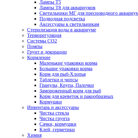
Лампы Т5
Лампы Т8 для аквариумов
Светильники МГ для пресноводного аквариу
Подводная подсветка
Аксессуары к светильникам
Стерилизация воды в аквариуме
Терморегуляция
Системы СО2
Помпы
Грунт и декорации
Кормление
Маленькие упаковки корма
Большие упаковки корма
Корм для рыб-Хлопья
Таблетки и чипсы
Гранулы, Крупа, Палочки
Замороженный корм для рыб
Корм для креветок и ракообразных
Кормушки
Инвентарь и аксессуары
Чистка стекла
Чистка грунта
Сачки, кормушки
Клей, герметики
Химия