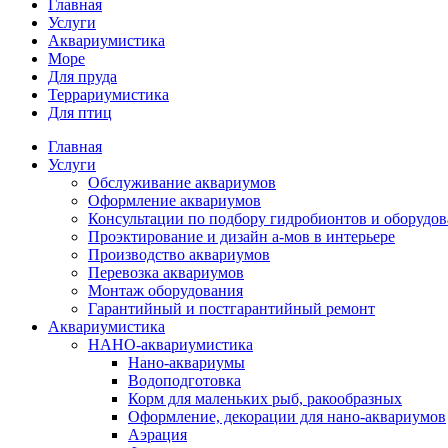
Главная
Услуги
Аквариумистика
Море
Для пруда
Террариумистика
Для птиц
Главная
Услуги
Обслуживание аквариумов
Оформление аквариумов
Консультации по подбору гидробионтов и оборудо
Проэктирование и дизайн а-мов в интерьере
Производство аквариумов
Перевозка аквариумов
Монтаж оборудования
Гарантийный и постгарантийный ремонт
Аквариумистика
НАНО-аквариумистика
Нано-аквариумы
Водоподготовка
Корм для маленьких рыб, ракообразных
Оформление, декорации для нано-аквариумов
Аэрация