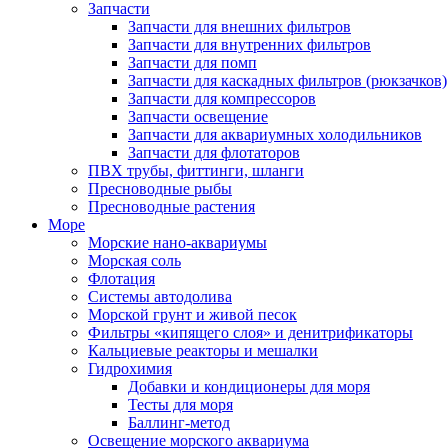
Запчасти
Запчасти для внешних фильтров
Запчасти для внутренних фильтров
Запчасти для помп
Запчасти для каскадных фильтров (рюкзачков)
Запчасти для компрессоров
Запчасти освещение
Запчасти для аквариумных холодильников
Запчасти для флотаторов
ПВХ трубы, фиттинги, шланги
Пресноводные рыбы
Пресноводные растения
Море
Морские нано-аквариумы
Морская соль
Флотация
Системы автодолива
Морской грунт и живой песок
Фильтры «кипящего слоя» и денитрификаторы
Кальциевые реакторы и мешалки
Гидрохимия
Добавки и кондиционеры для моря
Тесты для моря
Баллинг-метод
Освещение морского аквариума