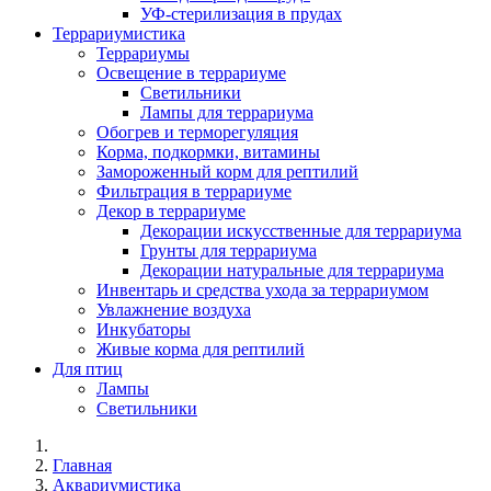
УФ-стерилизация в прудах
Террариумистика
Террариумы
Освещение в террариуме
Светильники
Лампы для террариума
Обогрев и терморегуляция
Корма, подкормки, витамины
Замороженный корм для рептилий
Фильтрация в террариуме
Декор в террариуме
Декорации искусственные для террариума
Грунты для террариума
Декорации натуральные для террариума
Инвентарь и средства ухода за террариумом
Увлажнение воздуха
Инкубаторы
Живые корма для рептилий
Для птиц
Лампы
Светильники
Главная
Аквариумистика