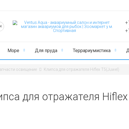
+
+
Море
Для пруда
Террариумистика
Д
апчасти освещение
Клипса для отражателя Hiflex T5(Juwel)
пса для отражателя Hiflex