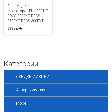
Адаптер для
флотаторов Elite-220INT,
RDCS-200EXT, RDCS-
250EXT, RDCS-300EXT
6338 руб
Категории
СКИДКИ И АКЦИИ
Аквариумистика
Море