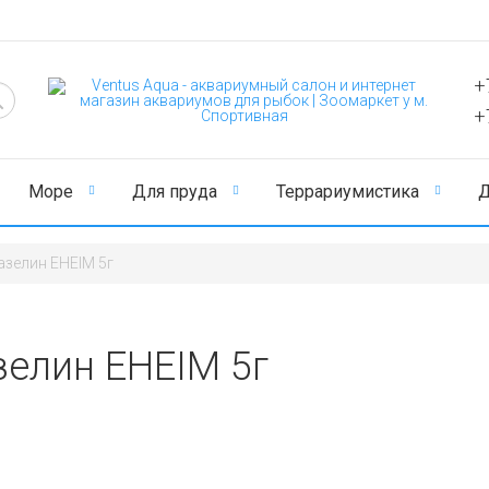
+
+
Море
Для пруда
Террариумистика
Д
азелин EHEIM 5г
зелин EHEIM 5г