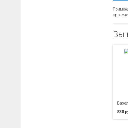
Применя
протечек
Вы 
Вазел
830 р