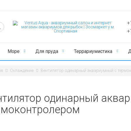
+
+
Море
Для пруда
Террариумистика
Д
ия
Охлаждение
Вентилятор одинарный аквариумный с термо
нтилятор одинарный аква
рмоконтролером