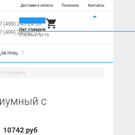
Доставка и оплата
Полезное
Контакты
0
7 (499) 245-24-56
Нет товаров
7 (499) 245-67-12
Корзина пуста
ля птиц
контролером
риумный с
10742 руб