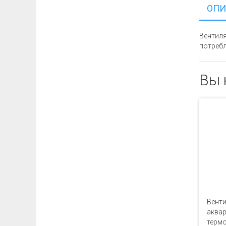
ОПИ
Вентиля
потребл
Вы 
Вент
аква
терм