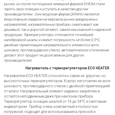
рынке, но после поглощения немецкой фирмой
EHEIM
стали
терять свои позиции и уступать в качестве другим
производителям. Сингапурская фирма
QIAN
HU
является
безусловным лидером на мировом рынке аквариумных
нагревателей, нагревательные приборы охватывают как
дешевый, так и дорогой сегмент, самой изысканной и надежной
продукции. Терморегуляторы отличаются точнейшей
калибровкой шкалы и имеют погрешность не более 0,5*С,
двойная герметизация нагревательного элемента и анти
шоковое, противоударное стекло, автоматическое отключение
делают этот продукт не досягаемым для других
производителей.
Нагреватель с терморегулятором ECO HEATER
Нагреватели ECO HEAТER относятся к серии не дорогих, но
высокоточных терморегуляторов. Корпус изготовлен из анти
шокового, противоударного стекла с двойной герметизацией
от влаги. Нагревательный элемент надежно закреплен и
остается неподвижным даже при наклонах прибора.
Терморегулятор оснащен шкалой от 16 до 34*С и световым
индикатором. Прибор очень компактный и полностью
погружной, подходит для использования в пресной и