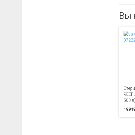
Вы 
Стери
REEFL
500 л
19919