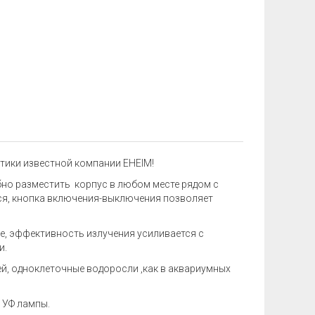
стики известной компании EHEIM!
бно разместить корпус в любом месте рядом с
ся, кнопка включения-выключения позволяет
е, эффективность излучения усиливается с
и.
й, одноклеточные водоросли ,как в аквариумных
 УФ лампы.