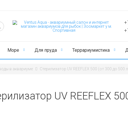
+
+
Море
Для пруда
Террариумистика
Д
воды в аквариуме
Стерилизатор UV REEFLEX 500 (от 300 до 500 л
рилизатор UV REEFLEX 500 