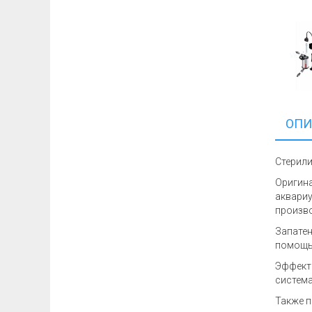
ОПИ
Стерили
Оригина
аквариу
произво
Запатен
помощью
Эффекти
системах
Также п