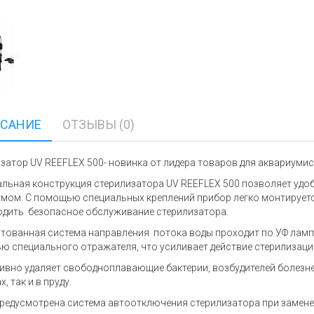
САНИЕ
ОТЗЫВЫ (0)
затор UV REEFLEX 500- новинка от лидера товаров для аквариуми
льная конструкция стерилизатора UV REEFLEX 500 позволяет удо
мом. С помощью специальных креплений прибор легко монтирует
дить безопасное обслуживание стерилизатора.
тованная система направления потока воды проходит по УФ ламп
 специального отражателя, что усиливает действие стерилизаци
вно удаляет свободноплавающие бактерии, возбудителей болезне
, так и в пруду.
редусмотрена система автоотключения стерилизатора при замене