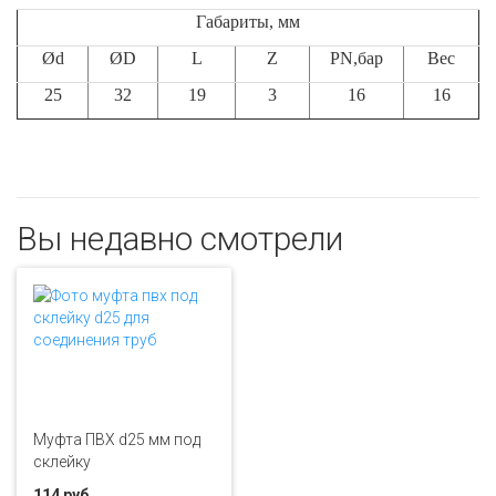
Габариты, мм
Ød
ØD
L
Z
PN,бар
Вес
25
32
19
3
16
16
Вы недавно смотрели
Муфта ПВХ d25 мм под
склейку
114 руб