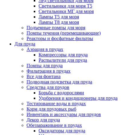
Лед светильники для моря
Светильники для моря Т5
Светильники МГ для моря
Лампы Т5 для моря
Лампы Т8 для моря
Подъемные помпы для моря
Помпы течения (перемешивающие)
Реакторы и фосфатные фильтры
Для пруда
Аэрация в прудах
Компрессоры для пруда
Распылители для пруда
Помпы для пруда
Фильтрация в прудах
Все для фонтана
Подводная подсветка для пруда
Средства для прудов
Борьба с водорослями
Удобрения и кондиционеры для пруда
Тестирование воды в прудах
Корм для прудовых рыб
Инвентарь и аксессуары для прудов
Декор для пруда
Обеззараживание в прудах
Оксидаторы для пруда