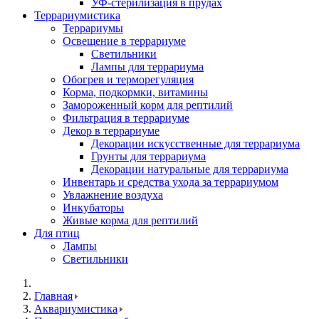
УФ-стерилизация в прудах
Террариумистика
Террариумы
Освещение в террариуме
Светильники
Лампы для террариума
Обогрев и терморегуляция
Корма, подкормки, витамины
Замороженный корм для рептилий
Фильтрация в террариуме
Декор в террариуме
Декорации искусственные для террариума
Грунты для террариума
Декорации натуральные для террариума
Инвентарь и средства ухода за террариумом
Увлажнение воздуха
Инкубаторы
Живые корма для рептилий
Для птиц
Лампы
Светильники
Главная
Аквариумистика