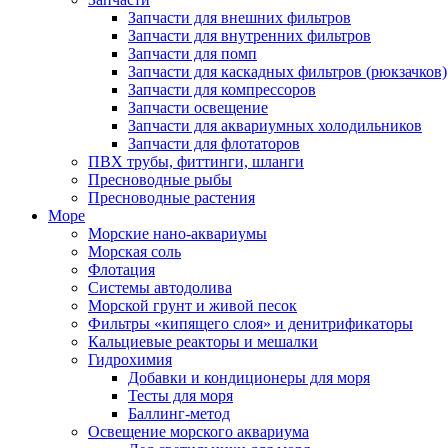
Запчасти для внешних фильтров
Запчасти для внутренних фильтров
Запчасти для помп
Запчасти для каскадных фильтров (рюкзачков)
Запчасти для компрессоров
Запчасти освещение
Запчасти для аквариумных холодильников
Запчасти для флотаторов
ПВХ трубы, фиттинги, шланги
Пресноводные рыбы
Пресноводные растения
Море
Морские нано-аквариумы
Морская соль
Флотация
Системы автодолива
Морской грунт и живой песок
Фильтры «кипящего слоя» и денитрификаторы
Кальциевые реакторы и мешалки
Гидрохимия
Добавки и кондиционеры для моря
Тесты для моря
Баллинг-метод
Освещение морского аквариума