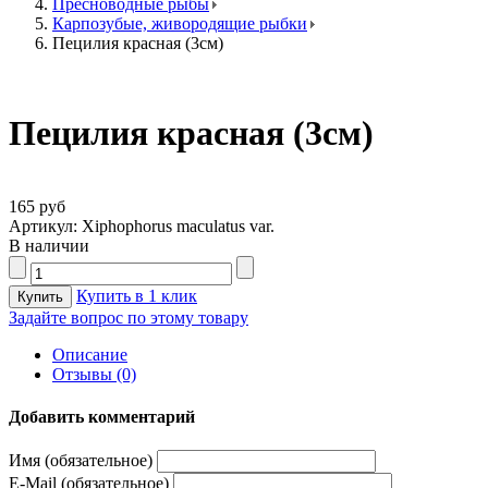
Пресноводные рыбы
Карпозубые, живородящие рыбки
Пецилия красная (3см)
Пецилия красная (3см)
165 руб
Артикул: Xiphophorus maculatus var.
В наличии
Купить в 1 клик
Задайте вопрос по этому товару
Описание
Отзывы (0)
Добавить комментарий
Имя (обязательное)
E-Mail (обязательное)