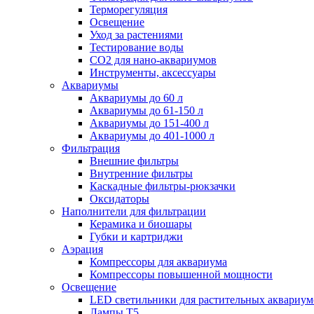
Терморегуляция
Освещение
Уход за растениями
Тестирование воды
СО2 для нано-аквариумов
Инструменты, аксессуары
Аквариумы
Аквариумы до 60 л
Аквариумы до 61-150 л
Аквариумы до 151-400 л
Аквариумы до 401-1000 л
Фильтрация
Внешние фильтры
Внутренние фильтры
Каскадные фильтры-рюкзачки
Оксидаторы
Наполнители для фильтрации
Керамика и биошары
Губки и картриджи
Аэрация
Компрессоры для аквариума
Компрессоры повышенной мощности
Освещение
LED светильники для растительных аквариум
Лампы Т5