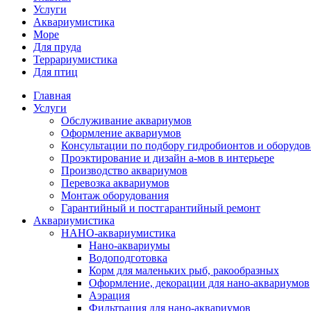
Услуги
Аквариумистика
Море
Для пруда
Террариумистика
Для птиц
Главная
Услуги
Обслуживание аквариумов
Оформление аквариумов
Консультации по подбору гидробионтов и оборудо
Проэктирование и дизайн а-мов в интерьере
Производство аквариумов
Перевозка аквариумов
Монтаж оборудования
Гарантийный и постгарантийный ремонт
Аквариумистика
НАНО-аквариумистика
Нано-аквариумы
Водоподготовка
Корм для маленьких рыб, ракообразных
Оформление, декорации для нано-аквариумов
Аэрация
Фильтрация для нано-аквариумов