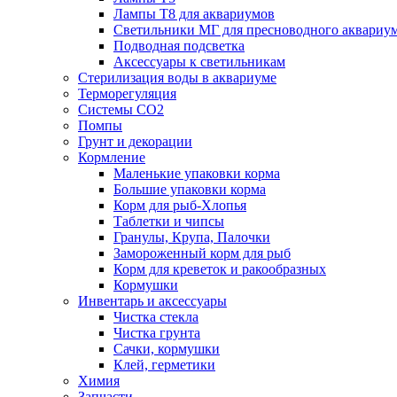
Лампы Т8 для аквариумов
Светильники МГ для пресноводного аквариу
Подводная подсветка
Аксессуары к светильникам
Стерилизация воды в аквариуме
Терморегуляция
Системы СО2
Помпы
Грунт и декорации
Кормление
Маленькие упаковки корма
Большие упаковки корма
Корм для рыб-Хлопья
Таблетки и чипсы
Гранулы, Крупа, Палочки
Замороженный корм для рыб
Корм для креветок и ракообразных
Кормушки
Инвентарь и аксессуары
Чистка стекла
Чистка грунта
Сачки, кормушки
Клей, герметики
Химия
Запчасти