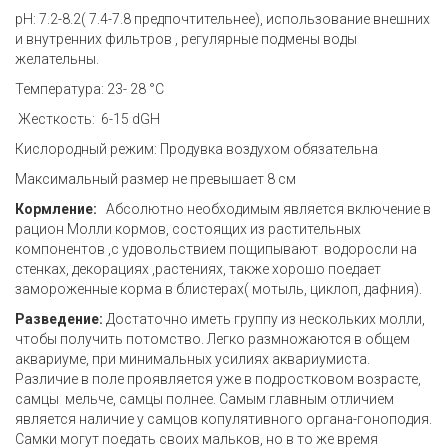
pH: 7.2-8.2( 7.4-7.8 предпочтительнее), использование внешних
и внутренних фильтров , регулярные подмены воды
желательны.
Температура: 23- 28 °C
Жесткость: 6-15 dGH
Кислородный режим: Продувка воздухом обязательна
Максимальный размер не превышает 8 см
Кормление:
Абсолютно необходимым является включение в
рацион Молли кормов, состоящих из растительных
компонентов ,с удовольствием пощипывают водоросли на
стенках, декорациях ,растениях, также хорошо поедает
замороженные корма в блистерах( мотыль, циклоп, дафния).
Разведение:
Достаточно иметь группу из нескольких молли,
чтобы получить потомство. Легко размножаются в общем
аквариуме, при минимальных усилиях аквариумиста.
Различие в поле проявляется уже в подростковом возрасте,
самцы мельче, самцы полнее. Самым главным отличием
является наличие у самцов копулятивного органа-гоноподия.
Самки могут поедать своих мальков, но в то же время