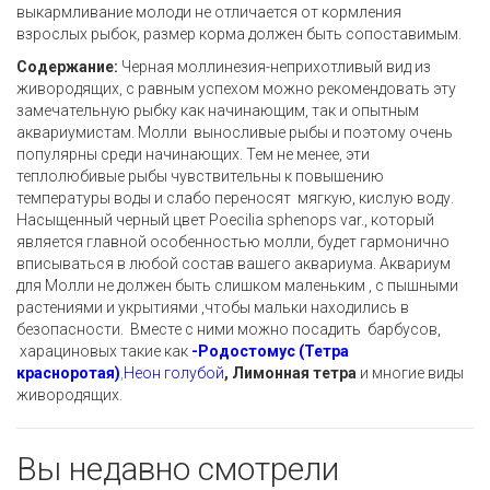
выкармливание молоди не отличается от кормления
взрослых рыбок, размер корма должен быть сопоставимым.
Содержание:
Черная моллинезия-неприхотливый вид из
живородящих, с равным успехом можно рекомендовать эту
замечательную рыбку как начинающим, так и опытным
аквариумистам. Молли выносливые рыбы и поэтому очень
популярны среди начинающих. Тем не менее, эти
теплолюбивые рыбы чувствительны к повышению
температуры воды и слабо переносят мягкую, кислую воду.
Насыщенный черный цвет Poecilia sphenops var., который
является главной особенностью молли, будет гармонично
вписываться в любой состав вашего аквариума. Аквариум
для Молли не должен быть слишком маленьким , с пышными
растениями и укрытиями ,чтобы мальки находились в
безопасности. Вместе с ними можно посадить барбусов,
харациновых такие как
-
Родостомус (Тетра
красноротая)
,
Неон голубой
, Лимонная
тетра
и многие виды
живородящих.
Вы недавно смотрели