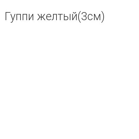
Гуппи желтый(3см)