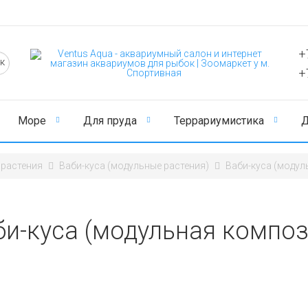
+
+
Море
Для пруда
Террариумистика
Д
 растения
Ваби-куса (модульные растения)
Ваби-куса (моду
би-куса (модульная компо