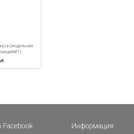
куса (модульная
озиция№1)
уб
 Facebook
Информация