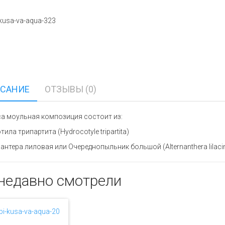
САНИЕ
ОТЗЫВЫ (0)
а моульная композиция состоит из:
ила трипартита (Hydrocotyle tripartita)
антера лиловая или Очереднопыльник большой (Alternanthera lilaci
недавно смотрели