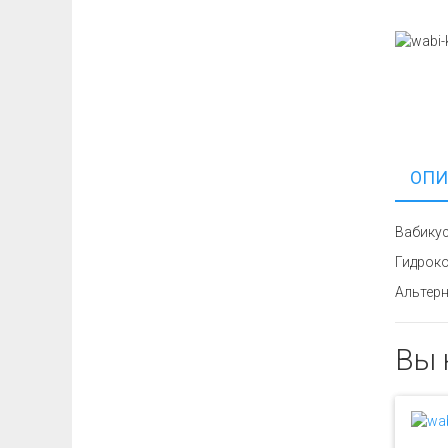
ОПИ
Вабикус
Гидрокот
Альтерн
Вы 