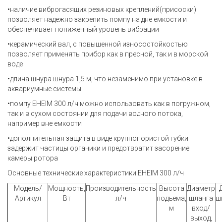
•наличие виброгасящих резиновых креплений(присоски)
позволяет надежно закрепить помпу на дне емкости и
обеспечивает пониженный уровень вибрации
•керамический вал, с повышенной износостойкостью
позволяет применять прибор как в пресной, так и в морской
воде
•длина шнура шнура 1,5 м, что незаменимо при установке в
аквариумные системы
•помпу EHEIM 300 л/ч можно использовать как в погружном,
так и в сухом состоянии для подачи водного потока,
например вне емкости
•дополнительная защита в виде крупнопористой губки
задержит частицы органики и предотвратит засорение
камеры ротора
Основные технические характеристики EHEIM 300 л/ч
Модель/
Мощность,
Производительность
Высота
Диаметр
Артикул
Вт
л/ч
подъема,
шланга
ш
м
вход/
выход,