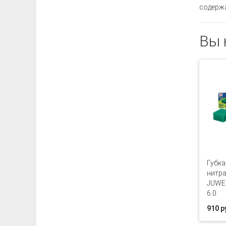
содержа
Вы 
Губка
нитра
JUWEL
6.0
910 р