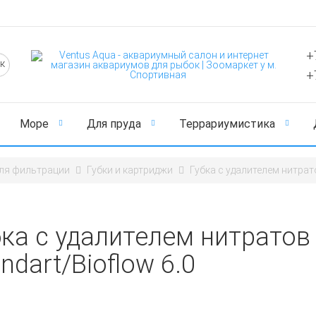
+
+
Море
Для пруда
Террариумистика
ля фильтрации
Губки и картриджи
Губка с удалителем нитрат
бка с удалителем нитратов
ndart/Bioflow 6.0