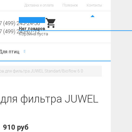
Доставка и оплата
Полезное
Контакты
0
7 (499) 245-24-56
Нет товаров
7 (499) 245-67-12
Корзина пуста
Для птиц
ов для фильтра JUWEL Standart/Bioflow 6.0
 для фильтра JUWEL
910 руб