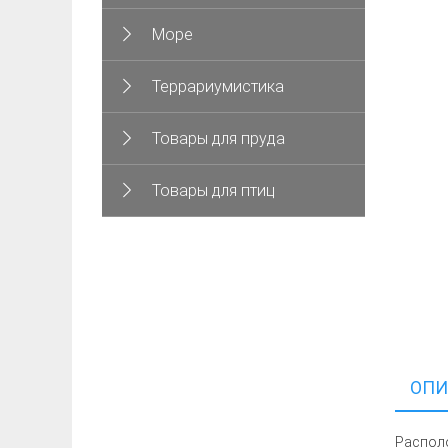
Море
Террариумистика
Товары для пруда
Товары для птиц
ОПИ
Располо