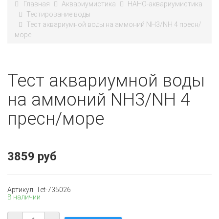
Главная
Аквариумистика
НАНО-аквариумистика
Тестирование воды
Тест аквариумной воды на аммоний NH3/NH 4 пресн/
море
Тест аквариумной воды
на аммоний NH3/NH 4
пресн/море
3859 руб
Артикул: Tet-735026
В наличии