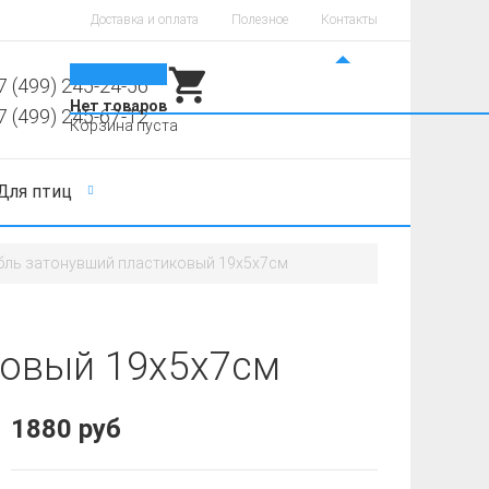
Доставка и оплата
Полезное
Контакты
0
7 (499) 245-24-56
Нет товаров
7 (499) 245-67-12
Корзина пуста
Для птиц
бль затонувший пластиковый 19х5х7см
ковый 19х5х7см
1880 руб