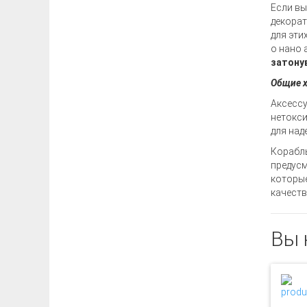
Если вы
декорат
для эти
о нано 
затону
Общие х
Аксессу
нетокси
для над
Корабль
предусм
которые
качеств
Вы 