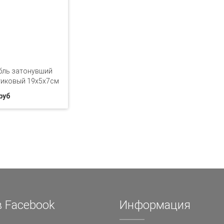
бль затонувший
тиковый 19х5х7см
руб
 Facebook
Информация