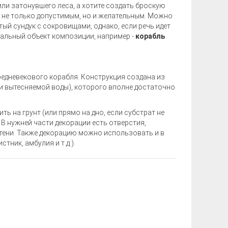
ли затонувшего леса, а хотите создать броскую
 не только допустимым, но и желательным. Можно
ый сундук с сокровищами, однако, если речь идет
ральный объект композиции, например -
корабль
едневекового корабля. Конструкция создана из
и вытесняемой воды), которого вполне достаточно
ь на грунт (или прямо на дно, если субстрат не
В нужней части декорации есть отверстия,
 тени. Также декорацию можно использовать и в
тник, амбулия и т.д.).