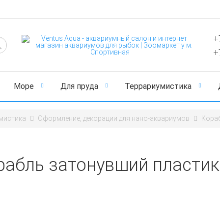
+
+
Море
Для пруда
Террариумистика
мистика
Оформление, декорации для нано-аквариумов
Кора
рабль затонувший пласти