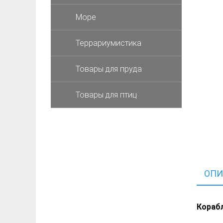
Море
Террариумистика
Товары для пруда
Товары для птиц
ОПИ
Корабл