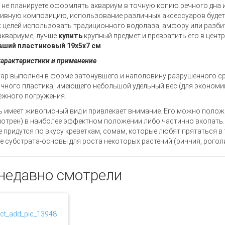
 не планируете оформлять аквариум в точную копию речного дна и
ивную композицию, использование различных аксессуаров будет
х целей использовать традиционного водолаза, амфору или разбит
аквариуме, лучше
купить
крупный предмет и превратить его в цент
вший пластиковый 19х5х7 см
.
арактеристики и применение
ар выполнен в форме затонувшего и наполовину разрушенного ср
чного пластика, имеющего небольшой удельный вес (для экономи
ежного погружения.
 имеет живописный вид и привлекает внимание. Его можно положит
отрен) в наиболее эффектном положении либо частично вкопать. 
 придутся по вкусу креветкам, сомам, которые любят прятаться в
е субстрата-основы для роста некоторых растений (риччия, роголис
недавно смотрели