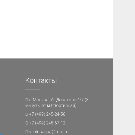
Контакты
г. Москва, Ул.Доватора 4/7 (3
минуты от м.Спортивная)
+7 (499) 245-24-56
+7 (499) 245-67-12
ventusaqua@mail.ru
и