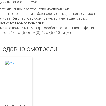
ия для нано-аквариума
ает жизненное пространство и условия жизни
альный к воде пластик - безопасен для рыб, креветок и раков
ечивает безопасное укромное место, уменьшает стресс
яет естественное поведение
: можно прикрепить мох для особого естественного эффекта
около 14,5 х 5,5 х 6 см (S), 19 х 7,5 х 10 см (M)
недавно смотрели
ративный элемент