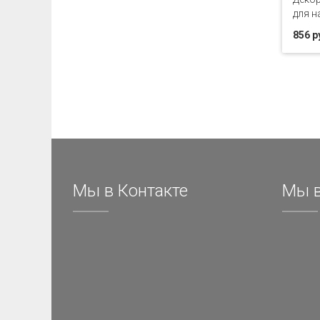
для н
856 р
Мы в Контакте
Мы в