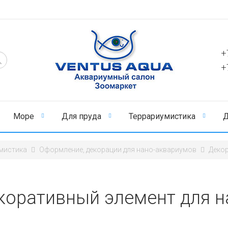
+
+
Море
Для пруда
Террариумистика
Д
мистика
Оформление, декорации для нано-аквариумов
Декор
коративный элемент для н