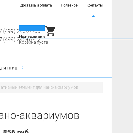
Доставка и оплата
Полезное
Контакты
0
7 (499) 245-24-56
Нет товаров
7 (499) 245-67-12
Корзина пуста
ля птиц
ативный элемент для нано-аквариумов
ано-аквариумов
856 руб