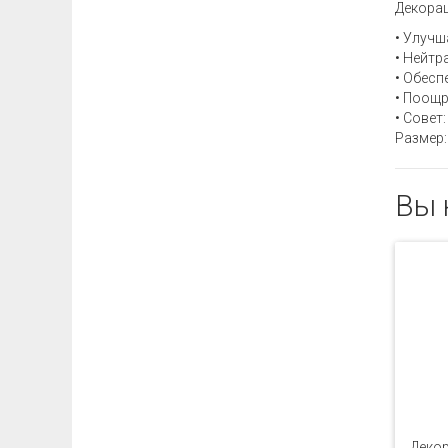
Декорац
• Улучш
• Нейтр
• Обесп
• Поощр
• Совет
Размер: 
Вы 
Деко