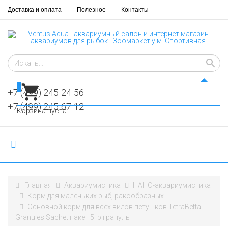
Доставка и оплата
Полезное
Контакты
0
+7 (499) 245-24-56
+7 (499) 245-67-12
Корзина пуста
Главная
Аквариумистика
НАНО-аквариумистика
Корм для маленьких рыб, ракообразных
Основной корм для всех видов петушков TetraBetta
Granules Sachet пакет 5гр гранулы