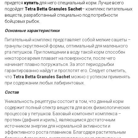
придется
купить
для него специальный корм. Лучше всего
подойдет
Tetra Betta
Granules
Sachet
– комплекс питательных
веществ, разработанный специально под потребности
бойцовых рыбок.
Основные характеристики
Питательный комплекс представляет собой мелкие сашеты –
гранулы скругленной формы, оптимальный для маленького
рта петушков. При помещении в воду такой корм способен
некоторое время плавает на поверхности, после чего
начинает плавно погружаться. За этот период рыбки
гарантированно найдут и проглотят его. Следует отметить,
что
Tetra Betta
Granules
Sachet
можно с успехом применять
при содержании любых лабиринтовых.
Состав
Уникальность рецептуры состоит в том, что данный корм
содержит полный спектр веществ для всех физиологических
процессов у петушков. Базовый компонент комплекса –
протеин (дафния и криль), являющимся достаточным
источником энергии для нормальной активности и
эффективного роста плавников. Благодаря растительным