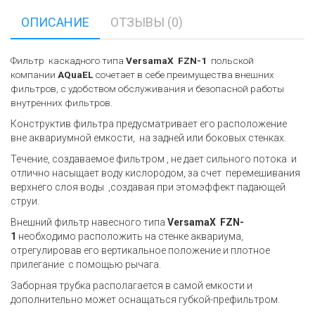
ОПИСАНИЕ
ОТЗЫВЫ (0)
Фильтр каскадного типа
VersamaX FZN-1
польской
компании
AQuaEL
сочетает в себе преимущества внешних
фильтров, с удобством обслуживания и безопасной работы
внутренних фильтров.
Конструктив фильтра предусматривает его расположение
вне аквариумной емкости, на задней или боковых стенках.
Течение, создаваемое фильтром , не дает сильного потока и
отлично насыщает воду кислородом, за счет перемешивания
верхнего слоя воды ,создавая при этомэффект падающей
струи.
Внешний фильтр навесного типа
VersamaX FZN-
1
необходимо расположить на стенке аквариума,
отрегулировав его вертикальное положение и плотное
прилегание с помощью рычага.
Заборная трубка располагается в самой емкости и
дополнительно может оснащаться губкой-префильтром.