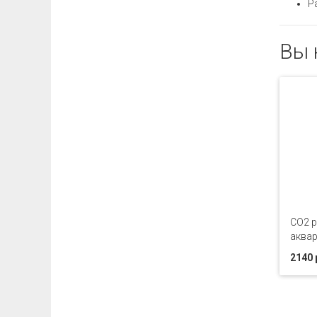
Ра
Вы 
СО2 р
аква
2140 