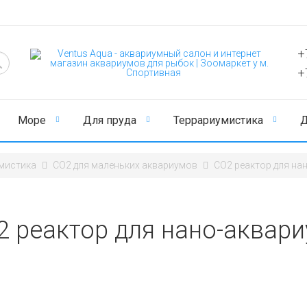
+
+
Море
Для пруда
Террариумистика
Д
мистика
CO2 для маленьких аквариумов
СО2 реактор для на
2 реактор для нано-аквар