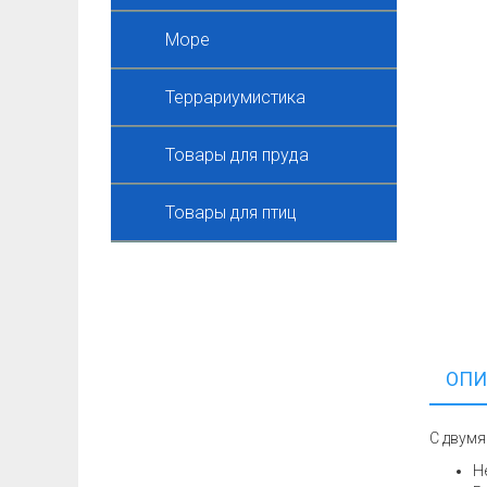
Море
Террариумистика
Товары для пруда
Товары для птиц
ОПИ
С двумя
Н