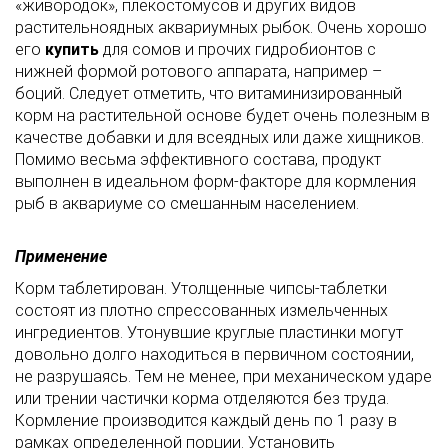
«живородок», плекостомусов и других видов
растительноядных аквариумных рыбок. Очень хорошо
его
купить
для сомов и прочих гидробионтов с
нижней формой ротового аппарата, например –
боций. Следует отметить, что витаминизированный
корм на растительной основе будет очень полезным в
качестве добавки и для всеядных или даже хищников.
Помимо весьма эффективного состава, продукт
выполнен в идеальном форм-факторе для кормления
рыб в аквариуме со смешанным населением.
Применение
Корм таблетирован. Утолщенные чипсы-таблетки
состоят из плотно спрессованных измельченных
ингредиентов. Утонувшие круглые пластинки могут
довольно долго находиться в первичном состоянии,
не разрушаясь. Тем не менее, при механическом ударе
или трении частички корма отделяются без труда.
Кормление производится каждый день по 1 разу в
рамках определенной порции. Установить