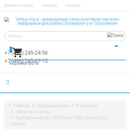
Доставка и оплата
Полезное
Контакты
0
+7 (499) 245-24-56
+7 (499) 245-67-12
Корзина пуста
Главная
Аквариумистика
Кормление
Таблетки и чипсы
Корм для рыб Sera SPIRULINA TABS 100 мл (60г)
(100таб)