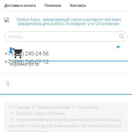
Доставка и оплата
Полезное
Контакты
0
+7 (499) 245-24-56
+7 (499) 245-67-12
Корзина пуста
Главная
Аквариумистика
Кормление
Гранулы, Крупа, Палочки
Корм премиум-класса в форме гранул для небольших
вуалехвостов и других разновидностей золотых рыбок, в
банке без дозатора