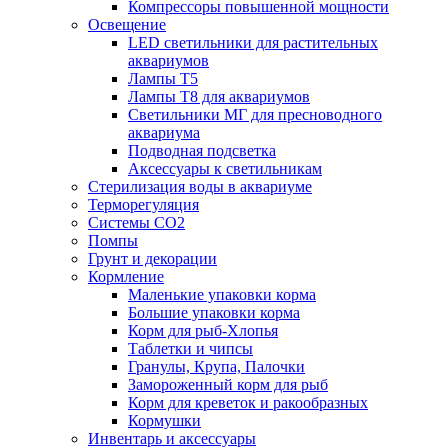
Компрессоры повышенной мощности
Освещение
LED светильники для растительных
аквариумов
Лампы Т5
Лампы Т8 для аквариумов
Светильники МГ для пресноводного
аквариума
Подводная подсветка
Аксессуары к светильникам
Стерилизация воды в аквариуме
Терморегуляция
Системы СО2
Помпы
Грунт и декорации
Кормление
Маленькие упаковки корма
Большие упаковки корма
Корм для рыб-Хлопья
Таблетки и чипсы
Гранулы, Крупа, Палочки
Замороженный корм для рыб
Корм для креветок и ракообразных
Кормушки
Инвентарь и аксессуары