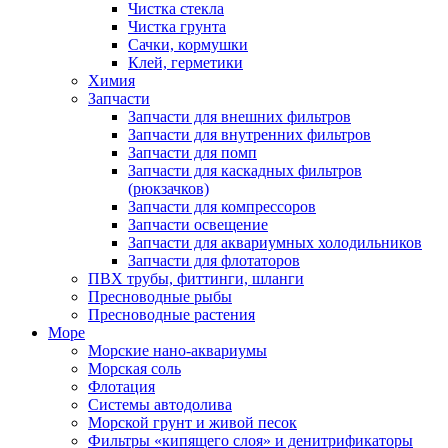
Чистка стекла
Чистка грунта
Сачки, кормушки
Клей, герметики
Химия
Запчасти
Запчасти для внешних фильтров
Запчасти для внутренних фильтров
Запчасти для помп
Запчасти для каскадных фильтров
(рюкзачков)
Запчасти для компрессоров
Запчасти освещение
Запчасти для аквариумных холодильников
Запчасти для флотаторов
ПВХ трубы, фиттинги, шланги
Пресноводные рыбы
Пресноводные растения
Море
Морские нано-аквариумы
Морская соль
Флотация
Системы автодолива
Морской грунт и живой песок
Фильтры «кипящего слоя» и денитрификаторы