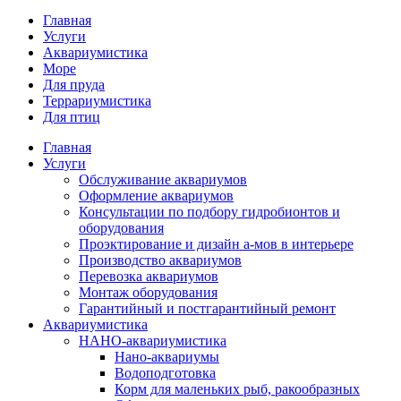
Главная
Услуги
Аквариумистика
Море
Для пруда
Террариумистика
Для птиц
Главная
Услуги
Обслуживание аквариумов
Оформление аквариумов
Консультации по подбору гидробионтов и
оборудования
Проэктирование и дизайн а-мов в интерьере
Производство аквариумов
Перевозка аквариумов
Монтаж оборудования
Гарантийный и постгарантийный ремонт
Аквариумистика
НАНО-аквариумистика
Нано-аквариумы
Водоподготовка
Корм для маленьких рыб, ракообразных