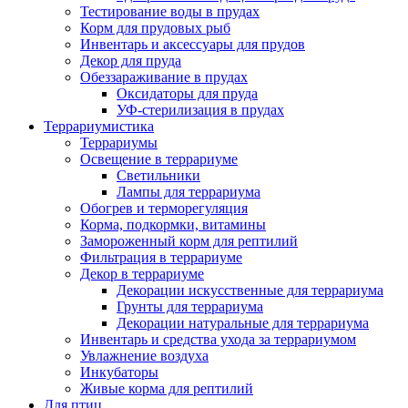
Тестирование воды в прудах
Корм для прудовых рыб
Инвентарь и аксессуары для прудов
Декор для пруда
Обеззараживание в прудах
Оксидаторы для пруда
УФ-стерилизация в прудах
Террариумистика
Террариумы
Освещение в террариуме
Светильники
Лампы для террариума
Обогрев и терморегуляция
Корма, подкормки, витамины
Замороженный корм для рептилий
Фильтрация в террариуме
Декор в террариуме
Декорации искусственные для террариума
Грунты для террариума
Декорации натуральные для террариума
Инвентарь и средства ухода за террариумом
Увлажнение воздуха
Инкубаторы
Живые корма для рептилий
Для птиц