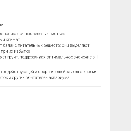
и.
рованию сочных зелёных листьев
ый климат
т баланс питательных веществ: они выделяют
 при их избытке
ет грунт, поддерживая оптимальное значение рН,
ыстродействующей и сохраняющейся долгое время.
иток и других обитателей аквариума.