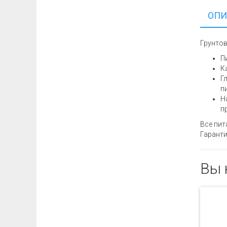
ОПИ
Грунтов
П
К
Г
п
Н
п
Все пит
Гаранти
Вы 