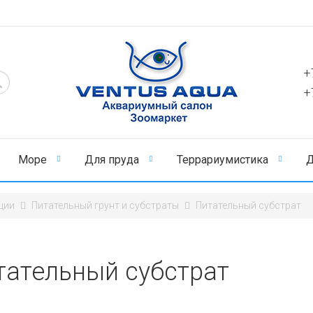
+
+
Море
Для пруда
Террариумистика
Д
ции
Питательный грунт и субстраты
Питательный субстрат
тательный субстрат