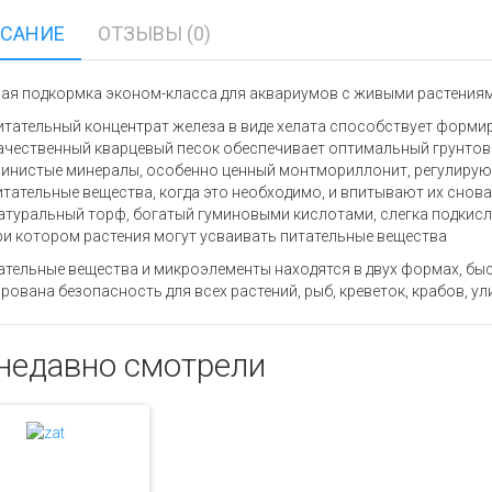
САНИЕ
ОТЗЫВЫ (0)
ая подкормка эконом-класса для аквариумов с живыми растениям
итательный концентрат железа в виде хелата способствует форми
ачественный кварцевый песок обеспечивает оптимальный грунтов
линистые минералы, особенно ценный монтмориллонит, регулирую
итательные вещества, когда это необходимо, и впитывают их снова
атуральный торф, богатый гуминовыми кислотами, слегка подкисля
ри котором растения могут усваивать питательные вещества
ательные вещества и микроэлементы находятся в двух формах, б
рована безопасность для всех растений, рыб, креветок, крабов, ул
недавно смотрели