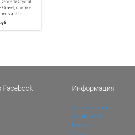
Dennerle Crystal
 Gravel, светло-
невый 10 кг
руб
 Facebook
Информация
Доставка и оплата
Личный кабинет
Контакты
Услуги