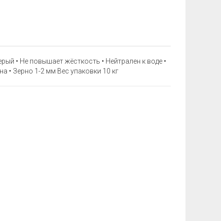
 серый • Не повышает жёсткость • Нейтрален к воде •
а • Зерно 1-2 мм Вес упаковки 10 кг