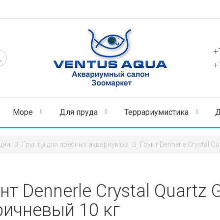
+
+
Море
Для пруда
Террариумистика
Д
ции
Грунты для пресных аквариумов
Грунт Dennerle Crystal Q
нт Dennerle Crystal Quartz G
ричневый 10 кг