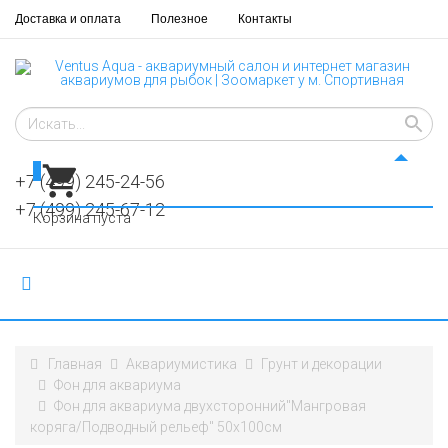
Доставка и оплата
Полезное
Контакты
0
+7 (499) 245-24-56
+7 (499) 245-67-12
Корзина пуста
Главная
Аквариумистика
Грунт и декорации
​​Фон для аквариума
Фон для аквариума двухсторонний"Мангровая
коряга/Подводный рельеф" 50х100см