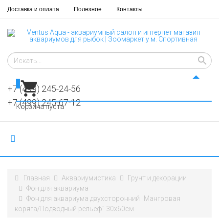
Доставка и оплата
Полезное
Контакты
0
+7 (499) 245-24-56
+7 (499) 245-67-12
Корзина пуста
Главная
Аквариумистика
Грунт и декорации
​​Фон для аквариума
Фон для аквариума двухсторонний "Мангровая
коряга/Подводный рельеф" 30х60см