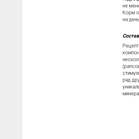
не мен
Корм о
на ден
Состав
Рецеп
компон
нескол
(рапсо
стимул
ряд др
уникал
минера