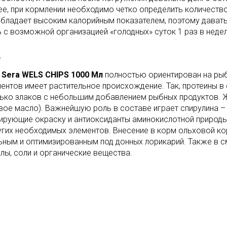
ее, при кормлении необходимо четко определить количество
бладает высоким калорийным показателем, поэтому давать
ь с возможной организацией «голодных» суток 1 раз в неде
т
Sera
WELS
CHIPS
1000 Мл
полностью ориентирован на рыб
ентов имеет растительное происхождение. Так, протеины в
ько злаков с небольшим добавлением рыбных продуктов. Ж
вое масло). Важнейшую роль в составе играет спирулина – 
ирующие окраску и антиоксиданты аминокислотной природы
угих необходимых элементов. Внесение в корм ольховой кор
ьным и оптимизированным под донных лорикарий. Также в 
лы, соли и органические вещества.