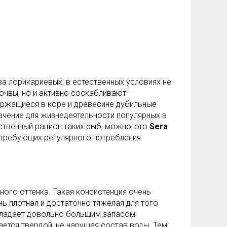
а лорикариевых, в естественных условиях не
очвы, но и активно соскабливают
ржащиеся в коре и древесине дубильные
ачение для жизнедеятельности популярных в
твенный рацион таких рыб, можно: это
Sera
, требующих регулярного потребления
ого оттенка. Такая консистенция очень
ь плотная и достаточно тяжелая для того
обладает довольно большим запасом
ется твердой, не нарушая состав воды. Тем