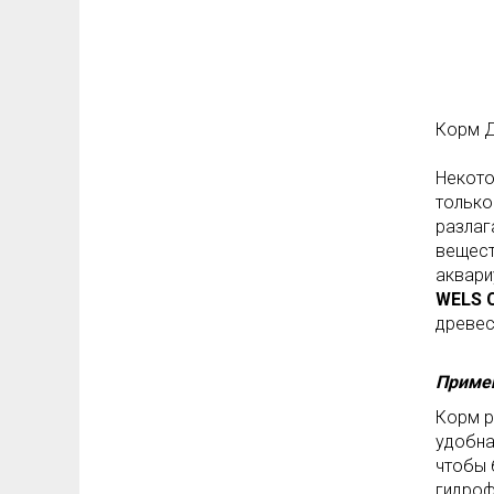
Корм Д
Некото
только
разлаг
вещест
аквари
WELS C
древес
Приме
Корм р
удобна
чтобы 
гидроф