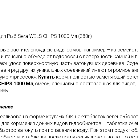
ля Рыб Sera WELS CHIPS 1000 Мл (380г)
рые растительноядные виды сомов, например – из семейств
 интенсивно объедают водоросли с поверхности камней и п
ающуюся поверхностную часть затонувших деревьев. Соде
ва и ряд других уникальных соединений имеют огромное зн
уме «присосок».
Купить
корм, полностью заменяющий естес
HIPS 1000 Мл
, смесь, специально составленная для видов
ины.
нение
еализован в форме круглых бляшек-таблеток зелено-болотн
 для кормления донных видов гидробионтов – таблетка очен
быстро затонуть при попадании в воду. При этом продукт 
обности, и таблетка после погружения довольно долго оста