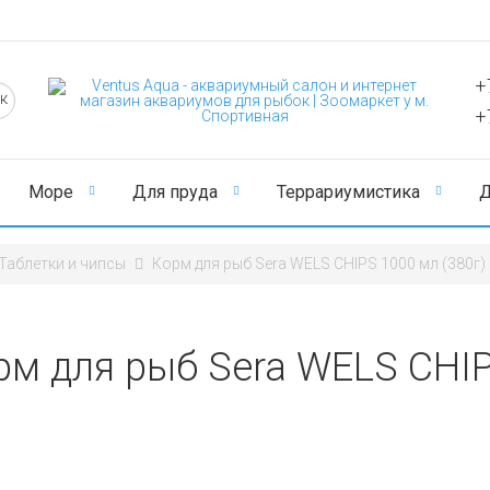
+
+
Море
Для пруда
Террариумистика
Д
Таблетки и чипсы
Корм для рыб Sera WELS CHIPS 1000 мл (380г)
рм для рыб Sera WELS CHIP