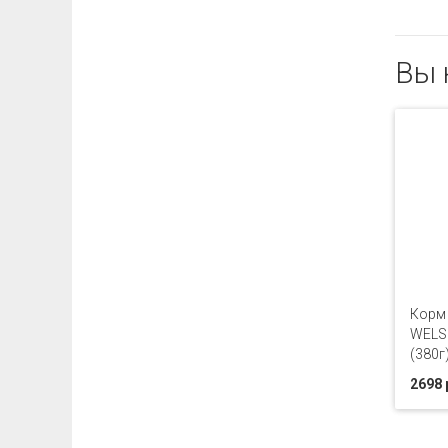
Вы 
Корм 
WELS 
(380г
2698 