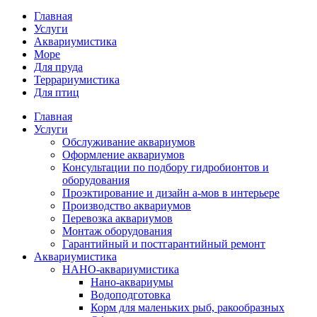
Главная
Услуги
Аквариумистика
Море
Для пруда
Террариумистика
Для птиц
Главная
Услуги
Обслуживание аквариумов
Оформление аквариумов
Консультации по подбору гидробионтов и
оборудования
Проэктирование и дизайн а-мов в интерьере
Производство аквариумов
Перевозка аквариумов
Монтаж оборудования
Гарантийный и постгарантийный ремонт
Аквариумистика
НАНО-аквариумистика
Нано-аквариумы
Водоподготовка
Корм для маленьких рыб, ракообразных