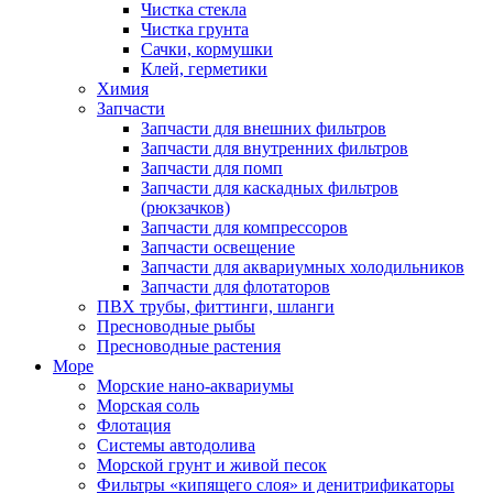
Чистка стекла
Чистка грунта
Сачки, кормушки
Клей, герметики
Химия
Запчасти
Запчасти для внешних фильтров
Запчасти для внутренних фильтров
Запчасти для помп
Запчасти для каскадных фильтров
(рюкзачков)
Запчасти для компрессоров
Запчасти освещение
Запчасти для аквариумных холодильников
Запчасти для флотаторов
ПВХ трубы, фиттинги, шланги
Пресноводные рыбы
Пресноводные растения
Море
Морские нано-аквариумы
Морская соль
Флотация
Системы автодолива
Морской грунт и живой песок
Фильтры «кипящего слоя» и денитрификаторы