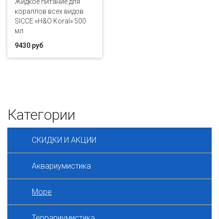
Жидкое питание для
кораллов всех видов
SICCE «H&O Koral» 500
мл
9430 руб
Категории
СКИДКИ И АКЦИИ
Аквариумистика
Море
Террариумистика