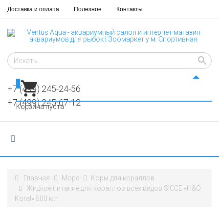
Доставка и оплата
Полезное
Контакты
0
+7 (499) 245-24-56
+7 (499) 245-67-12
Корзина пуста
Главная
Море
Корм для кораллов
Жидкое питание для кораллов всех видов SICCE «H&O
Koral» 500 мл