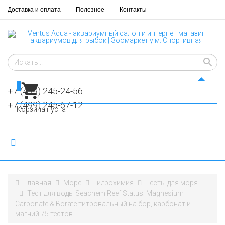
Доставка и оплата
Полезное
Контакты
0
+7 (499) 245-24-56
+7 (499) 245-67-12
Корзина пуста
Главная
Море
Гидрохимия
Тесты для моря
Тест для воды Seachem Reef Status: Magnesium
Carbonate & Borate титровальный на бор, карбонат и
магний 75 тестов