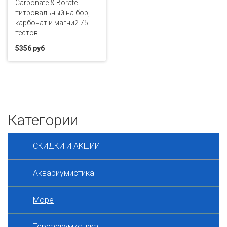
Carbonate & Borate
титровальный на бор,
карбонат и магний 75
тестов
5356 руб
Категории
СКИДКИ И АКЦИИ
Аквариумистика
Море
Террариумистика