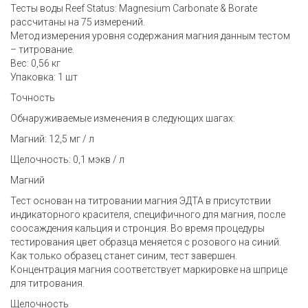
Тесты воды Reef Status: Magnesium Carbonate & Borate
рассчитаны на 75 измерений.
Метод измерения уровня содержания магния данным тестом
– титрование.
Вес: 0,56 кг
Упаковка: 1 шт
Точность
Обнаруживаемые изменения в следующих шагах:
Магний: 12,5 мг / л
Щелочность: 0,1 мэкв / л
Магний
Тест основан на титровании магния ЭДТА в присутствии
индикаторного красителя, специфичного для магния, после
соосаждения кальция и стронция. Во время процедуры
тестирования цвет образца меняется с розового на синий.
Как только образец станет синим, тест завершен.
Концентрация магния соответствует маркировке на шприце
для титрования.
Щелочность