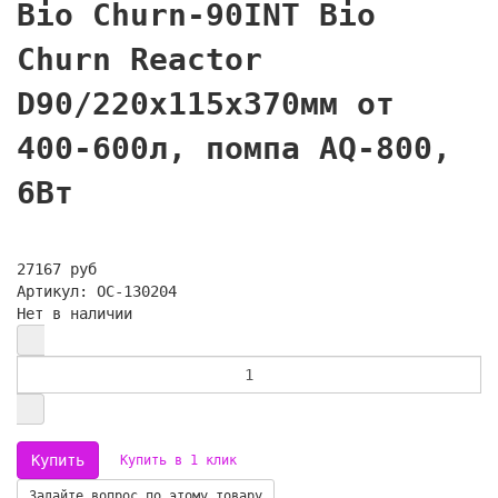
Bio Churn-90INT Bio
Churn Reactor
D90/220x115x370мм от
400-600л, помпа AQ-800,
6Вт
27167 руб
Артикул: OC-130204
Нет в наличии
Купить в 1 клик
Задайте вопрос по этому товару