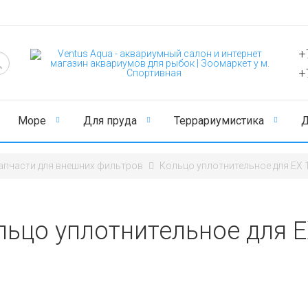
+
+
Море
Для пруда
Террариумистика
Д
апчасти для внешних фильтров
Кольцо уплотнительное для EX 
льцо уплотнительное для E