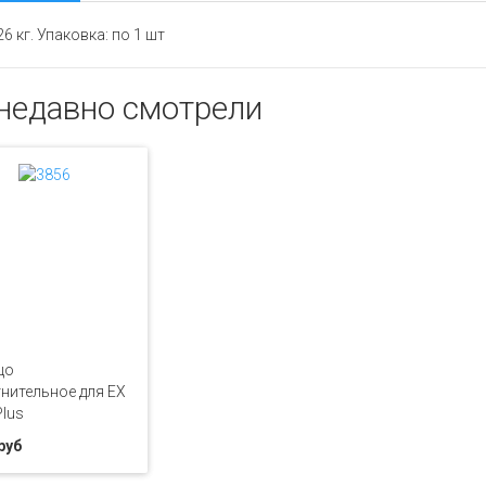
26 кг. Упаковка: по 1 шт
недавно смотрели
цо
нительное для EX
lus
руб