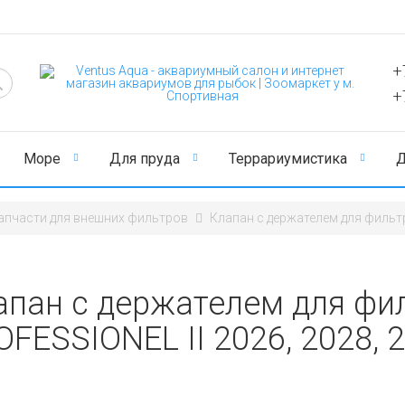
+
+
Море
Для пруда
Террариумистика
Д
апчасти для внешних фильтров
Клапан с держателем для фильтр
апан с держателем для фи
FESSIONEL II 2026, 2028, 2