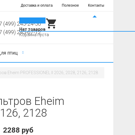
Доставка и оплата
Полезное
Контакты
0
7 (499) 245-24-56
Нет товаров
7 (499) 245-67-12
Корзина пуста
ля птиц
ов Eheim PROFESSIONEL II 2026, 2028, 2126, 2128
льтров Eheim
126, 2128
2288 руб