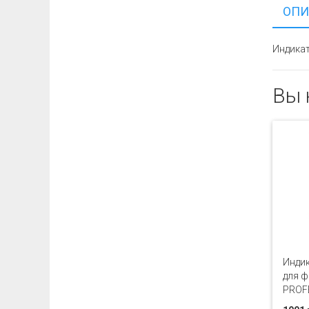
ОПИ
Индикат
Вы 
Индик
для ф
PROFE