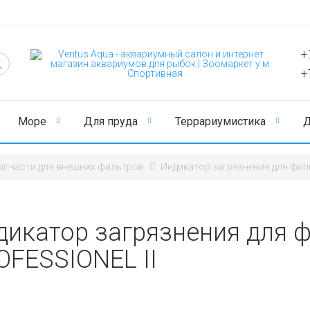
+
+
Море
Для пруда
Террариумистика
Д
апчасти для внешних фильтров
Индикатор загрязнения для фил
дикатор загрязнения для 
OFESSIONEL II