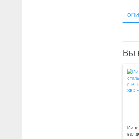
ОПИ
Вы 
Импел
вал д