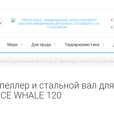
+
+
Море
Для пруда
Террариумистика
апчасти для внешних фильтров
Импеллер и стальной вал для в
пеллер и стальной вал дл
CCE WHALE 120