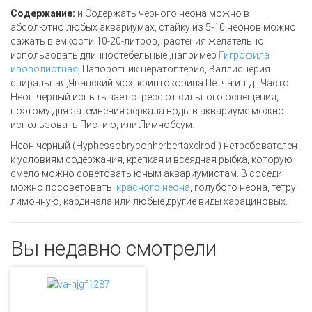
Содержание:
и Содержать черного неона можно в
абсолютно любых аквариумах, стайку из 5-10 неонов можно
сажать в емкости 10-20-литров, растения желательно
использовать длинностебельные ,например
Гигрофила
ивоволистная
, Папоротник цератоптерис, Валлиснерия
спиральная,Яванский мох, криптокорина Петча и т.д . Часто
Неон черный испытывает стресс от сильного освещения,
поэтому для затемнения зеркала воды в аквариуме можно
использовать Пистию, или Лимнобеум.
Неон черный (
Hyphessobrycon
herbertaxelrodi
) нетребователен
к условиям содержания, крепкая и всеядная рыбка, которую
смело можно советовать юным аквариумистам. В соседи
можно посоветовать
красного неона
, голубого неона, тетру
лимонную, кардинала или любые другие виды харациновых.
Вы недавно смотрели