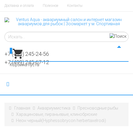
Доставка и оплата
Полезное
Контакты
0
+7 (499) 245-24-56
+7 (499) 245-67-12
Корзина пуста
Главная
Аквариумистика
Пресноводные рыбы
Харациновые, пираньевые, клинобрюхие
Неон черный(Hyphessobrycon herbertaxelrodi)