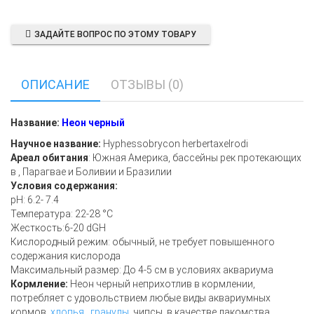
ЗАДАЙТЕ ВОПРОС ПО ЭТОМУ ТОВАРУ
ОПИСАНИЕ
ОТЗЫВЫ (0)
Название:
Неон черный
Научное название:
Hyphessobrycon
herbertaxelrodi
Ареал обитания
: Южная Америка, бассейны рек протекающих
в , Парагвае и Боливии и
Бразилии
Условия содержания:
рН: 6.2- 7.4
Температура: 22-28 °C
Жесткость:6-20 dGH
Кислородный режим: обычный, не требует повышенного
содержания кислорода
Максимальный размер: До 4-5 см в условиях аквариума
Кормление:
Неон черный неприхотлив в кормлении,
потребляет с удовольствием любые виды аквариумных
кормов,
хлопья
,
гранулы
, чипсы, в качестве лакомства