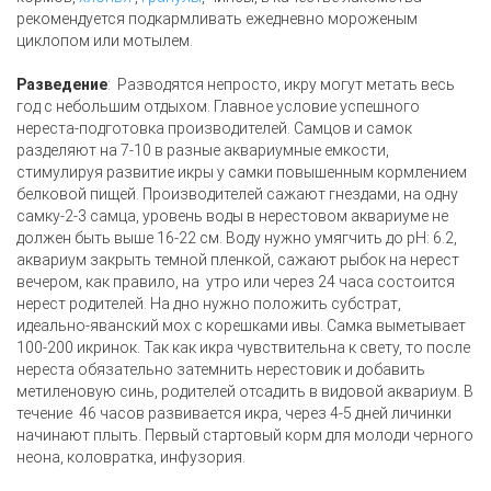
рекомендуется подкармливать ежедневно мороженым
циклопом или мотылем.
Разведение
: Разводятся непросто, икру могут метать весь
год с небольшим отдыхом. Главное условие успешного
нереста-подготовка производителей. Самцов и самок
разделяют на 7-10 в разные аквариумные емкости,
стимулируя развитие икры у самки повышенным кормлением
белковой пищей. Производителей сажают гнездами, на одну
самку-2-3 самца, уровень воды в нерестовом аквариуме не
должен быть выше 16-22 см. Воду нужно умягчить до рН: 6.2,
аквариум закрыть темной пленкой, сажают рыбок на нерест
вечером, как правило, на утро или через 24 часа состоится
нерест родителей. На дно нужно положить субстрат,
идеально-яванский мох с корешками ивы. Самка выметывает
100-200 икринок. Так как икра чувствительна к свету, то после
нереста обязательно затемнить нерестовик и добавить
метиленовую синь, родителей отсадить в видовой аквариум. В
течение 46 часов развивается икра, через 4-5 дней личинки
начинают плыть. Первый стартовый корм для молоди черного
неона, коловратка, инфузория.