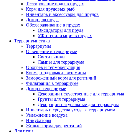
Тестирование воды в прудах
Корм для прудовых рыб
Инвентарь и аксессуары для прудов
Декор для пруда
Обеззараживание в прудах
Оксидаторы для пруда
УФ-стерилизация в прудах
Террариумистика
Террариумы
Освещение в террариуме
Светильники
Лампы для террариума
Обогрев и терморегуляция
Корма, подкормки, витамины
Замороженный корм для рептилий
Фильтрация в террариуме
Декор в террариуме
Декорации искусственные для террариума
Грунты для террариума
Декорации натуральные для террариума
Инвентарь и средства ухода за террариумом
Увлажнение воздуха
Инкубаторы
Живые корма для рептилий
Для птиц