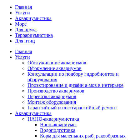
Главная
Услуги
Аквариумистика
Море
Для пруда
Террариумистика
Для птиц
Главная
Услуги
Обслуживание аквариумов
Оформление аквариумов
Консультации по подбору гидробионтов и
оборудования
Проэктирование и дизайн а-мов в интерьере
Производство аквариумов
Перевозка аквариумов
Монтаж оборудования
Гарантийный и постгарантийный ремонт
Аквариумистика
НАНО-аквариумистика
Нано-аквариумы
Водоподготовка
Корм для маленьких рыб, ракообразных