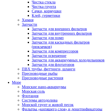
Чистка стекла
Чистка грунта
Сачки, кормушки
Клей, герметики
Химия
Запчасти
Запчасти для внешних фильтров
Запчасти для внутренних фильтров
Запчасти для помп
Запчасти для каскадных фильтров
(рюкзачков)
Запчасти для компрессоров
Запчасти освещение
Запчасти для аквариумных холодильников
Запчасти для флотаторов
ПВХ трубы, фиттинги, шланги
Пресноводные рыбы
Пресноводные растения
Море
Морские нано-аквариумы
Морская соль
Флотация
Системы автодолива
Морской грунт и живой песок
Фильтры «кипящего слоя» и денитрификаторы