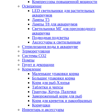
Компрессоры повышенной мощности
Освещение
LED светильники для растительных
аквариумов
Лампы Т5
Лампы Т8 для аквариумов
Светильники МГ для пресноводного
аквариума
Подводная подсветка
Аксессуары к светильникам
Стерилизация воды в аквариуме
Терморегуляция
Системы СО2
Помпы
Грунт и декорации
Кормление
Маленькие упаковки корма
Большие упаковки корма
Корм для рыб-Хлопья
Таблетки и чипсы
Гранулы, Крупа, Палочки
Замороженный корм для рыб
Корм для креветок и ракообразных
Кормушки
Инвентарь и аксессуары