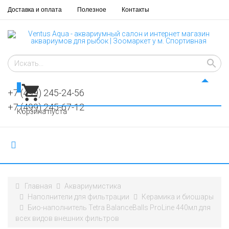
Доставка и оплата
Полезное
Контакты
0
+7 (499) 245-24-56
+7 (499) 245-67-12
Корзина пуста
Главная
Аквариумистика
Наполнители для фильтрации
Керамика и биошары
Био-наполнитель Tetra BalanceBalls ProLine 440мл для
всех видов внешних фильтров