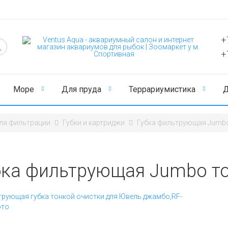
+
+
Море
Для пруда
Террариумистика
Д
ля фильтрации
Губки и картриджи
Губка фильтрующая Jumbo
бка фильтрующая Jumbo то