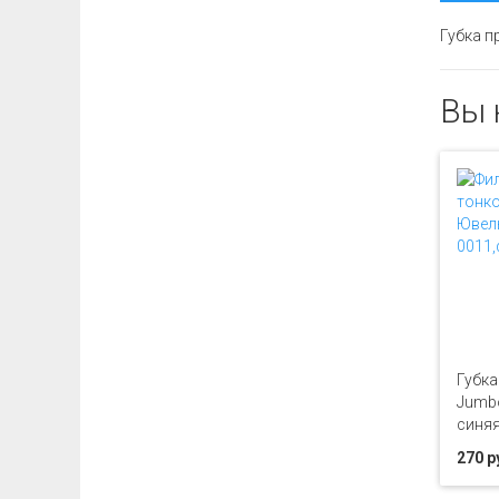
Губка п
Вы 
Губк
Jumbo
синя
270 р