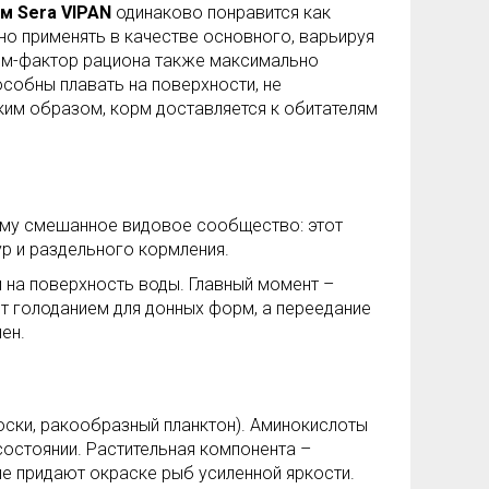
м Sera VIPAN
одинаково понравится как
но применять в качестве основного, варьируя
рм-фактор рациона также максимально
особны плавать на поверхности, не
аким образом, корм доставляется к обитателям
ему смешанное видовое сообщество: этот
р и раздельного кормления.
 на поверхность воды. Главный момент –
т голоданием для донных форм, а переедание
ен.
юски, ракообразный планктон). Аминокислоты
остоянии. Растительная компонента –
ые придают окраске рыб усиленной яркости.