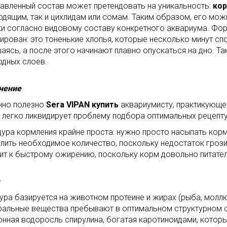
авленный состав может претендовать на уникальность:
кор
дящим, так и цихлидам или сомам. Таким образом, его мож
и согласно видовому составу конкретного аквариума. Фо
ирован: это тоненькие хлопья, которые несколько минут сп
аясь, а после этого начинают плавно опускаться на дно. Т
одных слоев.
нение
нно полезно
Sera VIPAN купить
аквариумисту, практикующ
 легко ликвидирует проблему подбора оптимальных рецепту
ура кормления крайне проста: нужно просто насыпать корм
лить необходимое количество, поскольку недостаток грози
ит к быстрому ожирению, поскольку корм довольно питател
ура базируется на животном протеине и жирах (рыба, молл
ральные вещества пребывают в оптимальном структурном с
онная водоросль спирулина, богатая каротиноидами, котор