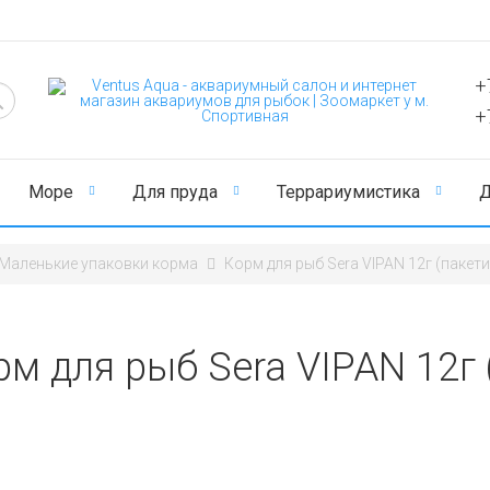
+
+
Море
Для пруда
Террариумистика
Д
Маленькие упаковки корма
Корм для рыб Sera VIPAN 12г (пакети
м для рыб Sera VIPAN 12г 