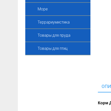
Море
Террариумистика
Товары для пруда
Товары для птиц
ОПИ
Корм Д