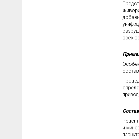
Предст
живоро
добавк
унифиц
разруш
всех в
Приме
Особе
состав
Процед
опреде
привод
Состав
Рецепт
и мине
планкт