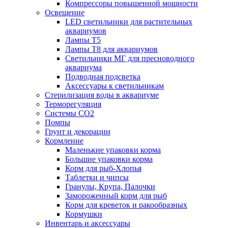
Компрессоры повышенной мощности
Освещение
LED светильники для растительных
аквариумов
Лампы Т5
Лампы Т8 для аквариумов
Светильники МГ для пресноводного
аквариума
Подводная подсветка
Аксессуары к светильникам
Стерилизация воды в аквариуме
Терморегуляция
Системы СО2
Помпы
Грунт и декорации
Кормление
Маленькие упаковки корма
Большие упаковки корма
Корм для рыб-Хлопья
Таблетки и чипсы
Гранулы, Крупа, Палочки
Замороженный корм для рыб
Корм для креветок и ракообразных
Кормушки
Инвентарь и аксессуары