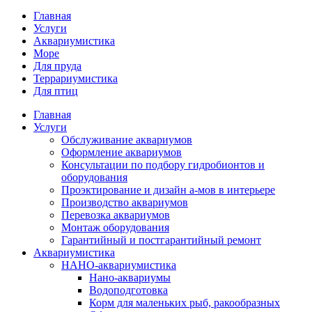
Главная
Услуги
Аквариумистика
Море
Для пруда
Террариумистика
Для птиц
Главная
Услуги
Обслуживание аквариумов
Оформление аквариумов
Консультации по подбору гидробионтов и
оборудования
Проэктирование и дизайн а-мов в интерьере
Производство аквариумов
Перевозка аквариумов
Монтаж оборудования
Гарантийный и постгарантийный ремонт
Аквариумистика
НАНО-аквариумистика
Нано-аквариумы
Водоподготовка
Корм для маленьких рыб, ракообразных