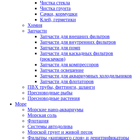
Чистка стекла
Чистка грунта
Сачки, кормушки
Клей, герметики
Химия
Запчасти
Запчасти для внешних фильтров
Запчасти для внутренних фильтров
Запчасти для помп
Запчасти для каскадных фильтров
(рюкзачков)
Запчасти для компрессоров
Запчасти освещение
Запчасти для аквариумных холодильников
Запчасти для флотаторов
ПВХ трубы, фиттинги, шланги
Пресноводные рыбы
Пресноводные растения
Море
Морские нано-аквариумы
Морская соль
Флотация
Системы автодолива
Морской грунт и живой песок
Фильтры «кипящего слоя» и денитрификаторы