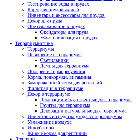
Тестирование воды в прудах
Корм для прудовых рыб
Инвентарь и аксессуары для прудов
Декор для пруда
Обеззараживание в прудах
Оксидаторы для пруда
УФ-стерилизация в прудах
Террариумистика
Террариумы
Освещение в террариуме
Светильники
Лампы для террариума
Обогрев и терморегуляция
Корма, подкормки, витамины
Замороженный корм для рептилий
Фильтрация в террариуме
Декор в террариуме
Декорации искусственные для террариума
Грунты для террариума
Декорации натуральные для террариума
Инвентарь и средства ухода за террариумом
Увлажнение воздуха
Инкубаторы
Живые корма для рептилий
Для птиц