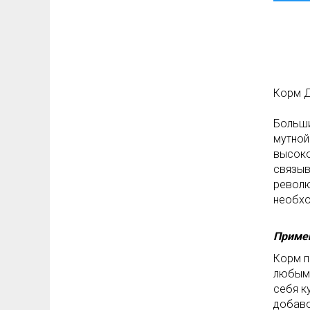
Корм Д
Больши
мутной
высоко
связыв
револю
необхо
Приме
Корм п
любыми
себя к
добаво