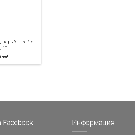
для рыб TetraPro
y 10л
 руб
 Facebook
Информация