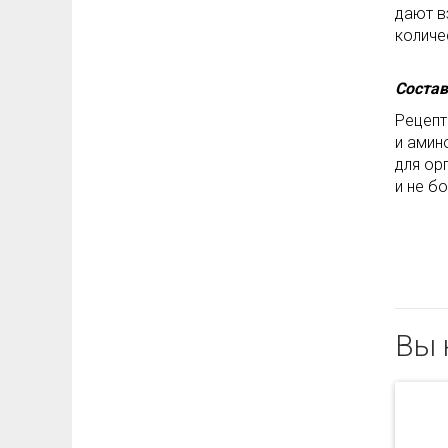
дают в
количе
Состав
Рецепт
и амин
для ор
и не б
Вы 