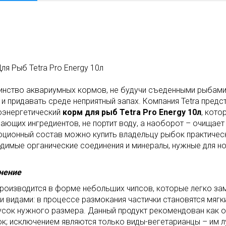
ля Рыб Tetra Pro Energy 10л
нство аквариумных кормов, не будучи съеденными рыбами,
 и придавать среде неприятный запах. Компания Tetra пред
энергетический
корм для рыб Tetra Pro Energy 10л
, кото
ающих ингредиентов, не портит воду, а наоборот – очищает
ционный состав можно купить владельцу рыбок практически
димые органические соединения и минералы, нужные для н
нение
роизводится в форме небольших чипсов, которые легко за
 видами: в процессе размокания частички становятся мягки
усок нужного размера. Данный продукт рекомендован как о
к; исключением являются только виды-вегетарианцы – им 