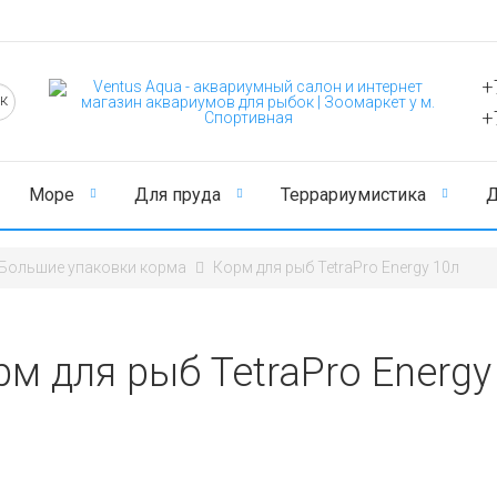
+
+
Море
Для пруда
Террариумистика
Д
Большие упаковки корма
Корм для рыб TetraPro Energy 10л
м для рыб TetraPro Energy