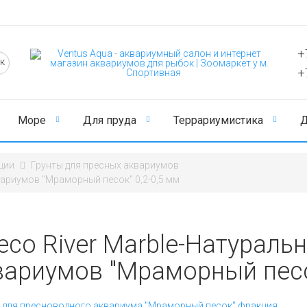
+
+
Море
Для пруда
Террариумистика
Д
ции
Грунты для пресных аквариумов
вариумов "Мраморный песок" 0,2-0,5 мм
eco River Marble-Натуральн
вариумов "Мраморный песок