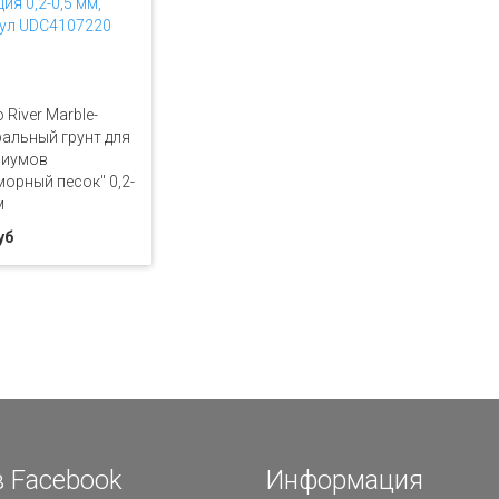
 River Marble-
альный грунт для
риумов
орный песок" 0,2-
м
уб
 Facebook
Информация