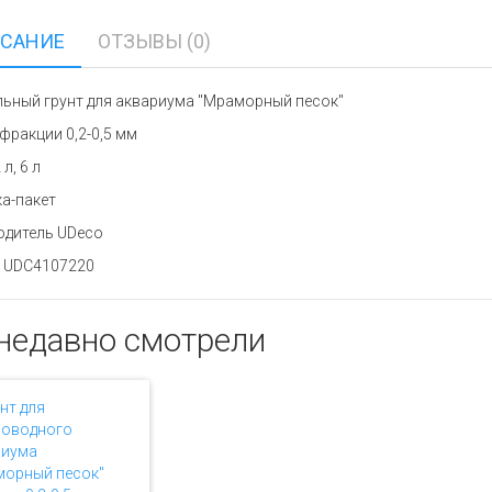
САНИЕ
ОТЗЫВЫ (0)
ьный грунт для аквариума "Мраморный песок"
фракции 0,2-0,5 мм
л, 6 л
а-пакет
одитель UDeco
л UDC4107220
недавно смотрели