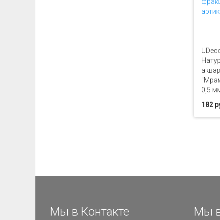
UDeco
Натур
аква
"Мрам
0,5 м
182 р
Мы в Контакте
Мы в