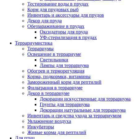
Тестирование воды в прудах
Корм для прудовых рыб
Инвентарь и аксессуары для прудов
Декор для пруда
Обеззараживание в прудах
Оксидаторы для пруда
УФ-стерилизация в прудах
Террариумистика
Террариумы
Освещение в террариуме
Светильники
Лампы для террариума
Обогрев и терморегуляция
Корма, подкормки, витамины
Замороженный корм для рептилий
Фильтрация в террариуме
Декор в террариуме
Декорации искусственные для террариума
Грунты для террариума
Декорации натуральные для террариума
Инвентарь и средства ухода за террариумом
Увлажнение воздуха
Инкубаторы
Живые корма для рептилий
Для птиц