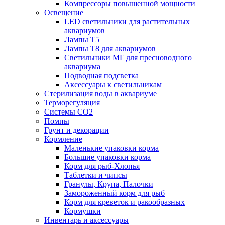
Компрессоры повышенной мощности
Освещение
LED светильники для растительных
аквариумов
Лампы Т5
Лампы Т8 для аквариумов
Светильники МГ для пресноводного
аквариума
Подводная подсветка
Аксессуары к светильникам
Стерилизация воды в аквариуме
Терморегуляция
Системы СО2
Помпы
Грунт и декорации
Кормление
Маленькие упаковки корма
Большие упаковки корма
Корм для рыб-Хлопья
Таблетки и чипсы
Гранулы, Крупа, Палочки
Замороженный корм для рыб
Корм для креветок и ракообразных
Кормушки
Инвентарь и аксессуары