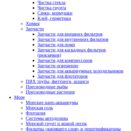
Чистка стекла
Чистка грунта
Сачки, кормушки
Клей, герметики
Химия
Запчасти
Запчасти для внешних фильтров
Запчасти для внутренних фильтров
Запчасти для помп
Запчасти для каскадных фильтров
(рюкзачков)
Запчасти для компрессоров
Запчасти освещение
Запчасти для аквариумных холодильников
Запчасти для флотаторов
ПВХ трубы, фиттинги, шланги
Пресноводные рыбы
Пресноводные растения
Море
Морские нано-аквариумы
Морская соль
Флотация
Системы автодолива
Морской грунт и живой песок
Фильтры «кипящего слоя» и денитрификаторы