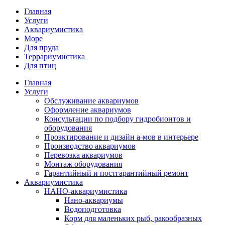
Главная
Услуги
Аквариумистика
Море
Для пруда
Террариумистика
Для птиц
Главная
Услуги
Обслуживание аквариумов
Оформление аквариумов
Консультации по подбору гидробионтов и
оборудования
Проэктирование и дизайн а-мов в интерьере
Производство аквариумов
Перевозка аквариумов
Монтаж оборудования
Гарантийный и постгарантийный ремонт
Аквариумистика
НАНО-аквариумистика
Нано-аквариумы
Водоподготовка
Корм для маленьких рыб, ракообразных