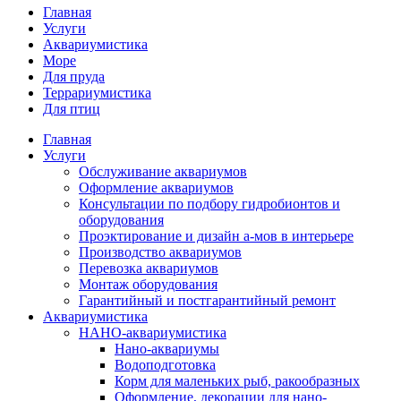
Главная
Услуги
Аквариумистика
Море
Для пруда
Террариумистика
Для птиц
Главная
Услуги
Обслуживание аквариумов
Оформление аквариумов
Консультации по подбору гидробионтов и
оборудования
Проэктирование и дизайн а-мов в интерьере
Производство аквариумов
Перевозка аквариумов
Монтаж оборудования
Гарантийный и постгарантийный ремонт
Аквариумистика
НАНО-аквариумистика
Нано-аквариумы
Водоподготовка
Корм для маленьких рыб, ракообразных
Оформление, декорации для нано-