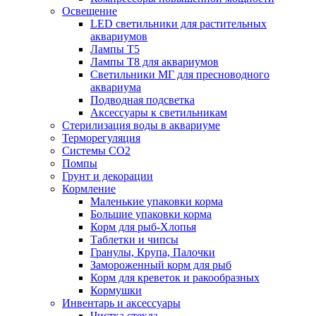
Освещение
LED светильники для растительных
аквариумов
Лампы Т5
Лампы Т8 для аквариумов
Светильники МГ для пресноводного
аквариума
Подводная подсветка
Аксессуары к светильникам
Стерилизация воды в аквариуме
Терморегуляция
Системы СО2
Помпы
Грунт и декорации
Кормление
Маленькие упаковки корма
Большие упаковки корма
Корм для рыб-Хлопья
Таблетки и чипсы
Гранулы, Крупа, Палочки
Замороженный корм для рыб
Корм для креветок и ракообразных
Кормушки
Инвентарь и аксессуары
Чистка стекла