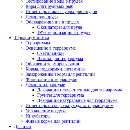
Тестирование воды в прудах
Корм для прудовых рыб
Инвентарь и аксессуары для прудов
Декор для пруда
Обеззараживание в прудах
Оксидаторы для пруда
УФ-стерилизация в прудах
Террариумистика
Террариумы
Освещение в террариуме
Светильники
Лампы для террариума
Обогрев и терморегуляция
Корма, подкормки, витамины
Замороженный корм для рептилий
Фильтрация в террариуме
Декор в террариуме
Декорации искусственные для террариума
Грунты для террариума
Декорации натуральные для террариума
Инвентарь и средства ухода за террариумом
Увлажнение воздуха
Инкубаторы
Живые корма для рептилий
Для птиц