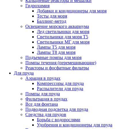
Кальциевые реакторы и мешалки
Гидрохимия
Добавки и кондиционеры для моря
Тесты для моря
Баллинг-метод
Освещение морского аквариума
Лед светильники для моря
Светильники для моря Т5
Светильники МГ для моря
Лампы Т5 для моря
Лампы Т8 для моря
Подъемные помпы для моря
Помпы течения (перемешивающие)
Реакторы и фосфатные фильтры
Для пруда
Аэрация в прудах
Компрессоры для пруда
Распылители для пруда
Помпы для пруда
Фильтрация в прудах
Все для фонтана
Подводная подсветка для пруда
Средства для прудов
Борьба с водорослями
Удобрения и кондиционеры для пруда