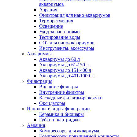
аквариумов
Аэрация
Фильтрация для нано-аквариумов
Терморегуляция
Освещение
Уход за растениями
Тестирование воды
СО2 для нано-аквариумов
Инструменты, аксессуары
Аквариумы
Аквариумы до 60 л
Аквариумы до 61-150 л
Аквариумы до 151-400 л
Аквариумы до 401-1000 л
Фильтрация
Внешние фильтры
Внутренние фильтры
Каскадные фильтры-рюкзачки
Оксидаторы
Наполнители для фильтрации
Керамика и биошары
Губки и картриджи
Аэрация
Компрессоры для аквариума
Компрессоры повышенной мощности